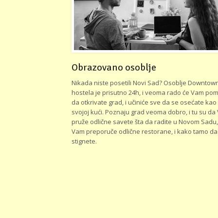
Obrazovano osoblje
Nikada niste posetili Novi Sad? Osoblje Downtow
hostela je prisutno 24h, i veoma rado će Vam pom
da otkrivate grad, i učiniće sve da se osećate kao
svojoj kući. Poznaju grad veoma dobro, i tu su d
pruže odlične savete šta da radite u Novom Sadu
Vam preporuče odlične restorane, i kako tamo da
stignete.