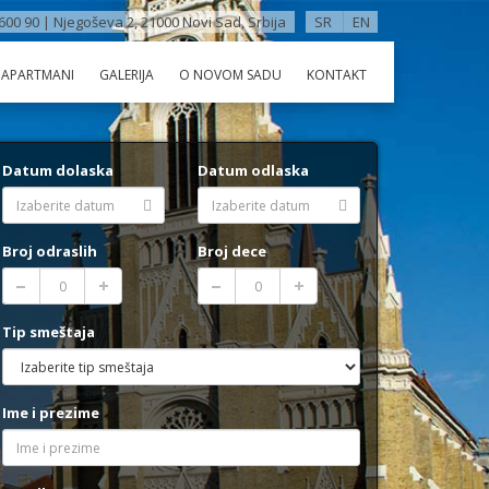
600 90 | Njegoševa 2, 21000 Novi Sad, Srbija
SR
EN
APARTMANI
GALERIJA
O NOVOM SADU
KONTAKT
Datum dolaska
Datum odlaska
Broj odraslih
Broj dece
Tip smeštaja
Ime i prezime