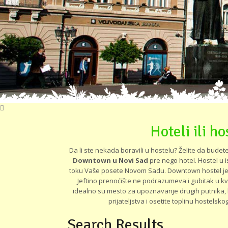
Hoteli ili h
Da li ste nekada boravili u hostelu? Želite da budet
Downtown u Novi Sad
pre nego hotel. Hostel u i
toku Vaše posete Novom Sadu. Downtown hostel je poz
Jeftino prenoćište ne podrazumeva i gubitak u kv
idealno su mesto za upoznavanje drugih putnika, 
prijateljstva i osetite toplinu hostel
Search Results