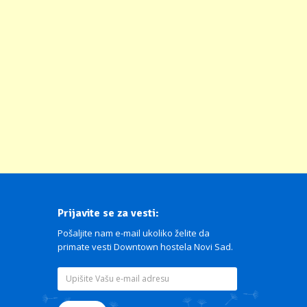
Prijavite se za vesti:
Pošaljite nam e-mail ukoliko želite da
primate vesti Downtown hostela Novi Sad.