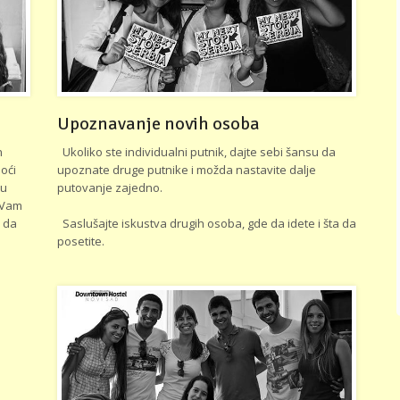
Upoznavanje novih osoba
n
Ukoliko ste individualni putnik, dajte sebi šansu da
oći
upoznate druge putnike i možda nastavite dalje
 u
putovanje zajedno.
a Vam
, da
Saslušajte iskustva drugih osoba, gde da idete i šta da
posetite.