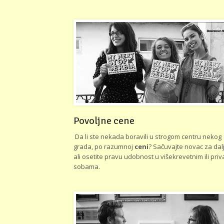
Povoljne cene
Da li ste nekada boravili u strogom centru nekog
grada, po razumnoj
ceni
? Sačuvajte novac za dalj
ali osetite pravu udobnost u višekrevetnim ili pri
sobama.