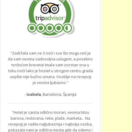
"Zadržala sam se 3 noći i sve što mogu reći je
da sam veoma zadovoljna uslugom, a posebno
tvrdoćom kreveta! Imala sam izvrstan sna u
toku noći! Iako je hostel u strogom centru grada
uopšte nije bučno unutra. Osoblje na recepciji
je veoma ljubazno."
-
Izabela
, Barselona, Španija
"Hotel je zaista odlično lociran, veoma blizu
barova, restorana, reke, plaže, marketa... Na
recepciji je radila najljubaznija i najbolja osoba,
pokazala nam je odlična mesta gde da odemo i