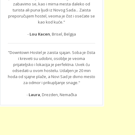
zabavimo se, kao i mirna mesta daleko od
turista ali puna ljudi iz Novog Sada... Zaista
preporučujem hostel, veoma je čist i osećate se
kao kod kuće."
-
Lou Kacen
, Brisel, Belgija
"Downtown Hostel je zaista sjajan. Soba je čista
i kreveti su udobni, osoblje je veoma
prijateljsko i lokacija je perfektna. Uvek ću
odsedati u ovom hostelu. Udaljen je 20 min
hoda od sjajne plaže, a Novi Sad je divno mesto
za odmor i prikupljanje snage."
-
Laura
, Drezden, Nemačka