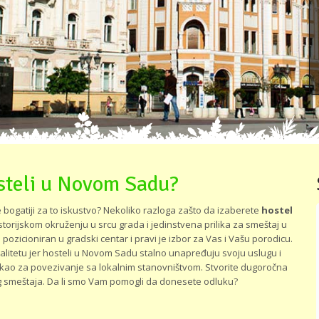
osteli u Novom Sadu?
e bogatiji za to iskustvo? Nekoliko razloga zašto da izaberete
hostel
storijskom okruženju u srcu grada i jedinstvena prilika za smeštaj u
icioniran u gradski centar i pravi je izbor za Vas i Vašu porodicu.
alitetu jer hosteli u Novom Sadu stalno unapređuju svoju uslugu i
kao za povezivanje sa lokalnim stanovništvom. Stvorite dugoročna
skog smeštaja. Da li smo Vam pomogli da donesete odluku?