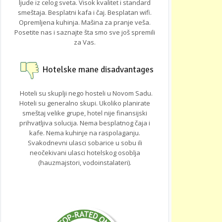
ljude iz celog sveta. Visok kvalitet i standard
smeštaja. Besplatni kafa i čaj. Besplatan wifi.
Opremljena kuhinja. Mašina za pranje veša.
Posetite nas i saznajte šta smo sve još spremili
za Vas.
Hotelske mane disadvantages
Hoteli su skuplji nego hosteli u Novom Sadu.
Hoteli su generalno skupi. Ukoliko planirate
smeštaj velike grupe, hotel nije finansijski
prihvatljiva solucija. Nema besplatnog čaja i
kafe. Nema kuhinje na raspolaganju.
Svakodnevni ulasci sobarice u sobu ili
neočekivani ulasci hotelskog osoblja
(hauzmajstori, vodoinstalateri).