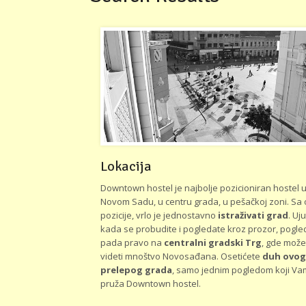
Lokacija
Downtown hostel je najbolje pozicioniran hostel 
Novom Sadu, u centru grada, u pešačkoj zoni. Sa
pozicije, vrlo je jednostavno
istraživati grad
. Uju
kada se probudite i pogledate kroz prozor, pogl
pada pravo na
centralni gradski Trg
, gde može
videti mnoštvo Novosađana. Osetićete
duh ovog
prelepog grada
, samo jednim pogledom koji Va
pruža Downtown hostel.