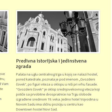
Predivna istorijska i jedinstvena
zgrada
u
 ove
Palata na uglu centralnog trga u kojoj se nalazi hostel,
tru,
pored katedrale, poznata je pod imenom „Gvozdeni
ed Vam
čovek“, po figuri viteza u oklopu u niši pri vrhu fasade.
te
"Gvozdeni čovek" je oklop srednjovekovnog viteza koji
potiče sa prvobitne dvospratnice na Trgu slobode
m
izgrađene sredinom 19. veka. Jedino hotel Vojvodina u
Novom Sadu ima sličnu poziciju u centru kao
Downtown hostel Novi Sad.