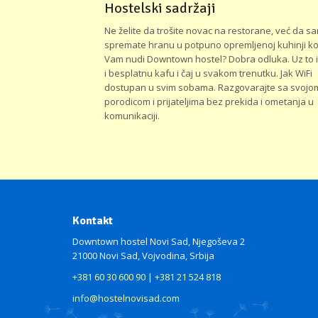
Hostelski sadržaji
Ne želite da trošite novac na restorane, već da sa
spremate hranu u potpuno opremljenoj kuhinji ko
Vam nudi Downtown hostel? Dobra odluka. Uz to 
i besplatnu kafu i čaj u svakom trenutku. Jak WiFi
dostupan u svim sobama. Razgovarajte sa svojo
porodicom i prijateljima bez prekida i ometanja u
komunikaciji.
Kontakt
Downtown hostel Novi Sad, Njegoševa 2
21000 Novi Sad, Vojvodina, Srbija
+381 60 30 600 90
|
+381 21 524 818
info@hostelnovisad.com