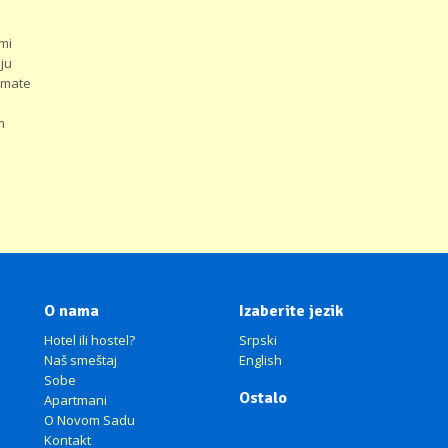
mi
ju
imate
m
O nama
Izaberite jezik
Hotel ili hostel?
Srpski
Naš smeštaj
English
Sobe
Ostalo
Apartmani
O Novom Sadu
Kontakt