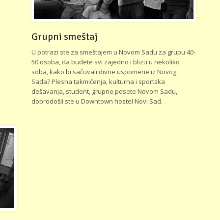
Grupni smeštaj
U potrazi ste za smeštajem u Novom Sadu za grupu 40-
50 osoba, da budete svi zajedno i blizu u nekoliko
soba, kako bi sačuvali divne uspomene iz Novog
Sada? Plesna takmičenja, kulturna i sportska
dešavanja, student, grupne posete Novom Sadu,
dobrodošli ste u Downtown hostel Novi Sad.