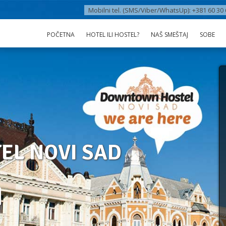
Mobilni tel. (SMS/Viber/WhatsUp): +381 60 30 
POČETNA
HOTEL ILI HOSTEL?
NAŠ SMEŠTAJ
SOBE
L NOVI SAD