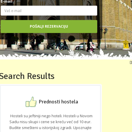
E-mail
Search Results
Prednosti hostela
Hosteli su jeftiniji nego hoteli. Hosteli u Novom
Sadu nisu skupi i cene se kreću već od 10 eur.
Budite smešteni u istorijskoj zgradi. Upoznajte