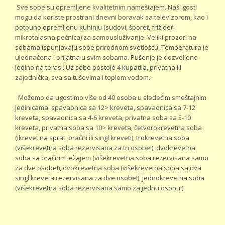
Sve sobe su opremljene kvalitetnim nameštajem. Naši gosti
mogu da koriste prostrani dnevni boravak sa televizorom, kao i
potpuno opremljenu kuhinju (sudovi, šporet, frižider,
mikrotalasna pećnica) za samousluživanje. Veliki prozori na
sobama ispunjavaju sobe prirodnom svetlošću. Temperatura je
ujednačena i prijatna u svim sobama. Pušenje je dozvoljeno
jedino na terasi. Uz sobe postoje 4 kupatila, privatna ili
zajednička, sva sa tuševima i toplom vodom.
Možemo da ugostimo više od 40 osoba u sledećim smeštajnim
jedinicama: spavaonica sa 12> kreveta, spavaonica sa 7-12
kreveta, spavaonica sa 4-6 kreveta, privatna soba sa 5-10
kreveta, privatna soba sa 10> kreveta, četvorokrevetna soba
(ikrevet na sprat, bračni ili singl kreveti), trokrevetna soba
(višekrevetna soba rezervisana za tri osobe!), dvokrevetna
soba sa bračnim ležajem (višekrevetna soba rezervisana samo
za dve osobe!), dvokrevetna soba (višekrevetna soba sa dva
singl kreveta rezervisana za dve osobe!), jednokrevetna soba
(višekrevetna soba rezervisana samo za jednu osobu!).