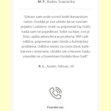
-
M. P.
, Baden, Švajcarska
"Odseo sam ovde vozeći bicikl dunavskom
rutom. Osoblje je sve učinilo da se osećam
prijatno i udobno. Uvek su pripremali čaj i kafu
kada sam se pojavljivao. Sobe su lepe, sve je
čisto, opšta atmosfera je pozitivna. Wifi radi
odlično, pripremao sam i šnicle u kuhinji bez
problema. Odlično mesto za noćni život, kafe-
barove i restorane. Ukoliko ste u Novom Sadu,
smestite se u Downtown hostelu Novi Sad!"
-
R. L.
, Austin, Teksas, US
Pozovite nas: