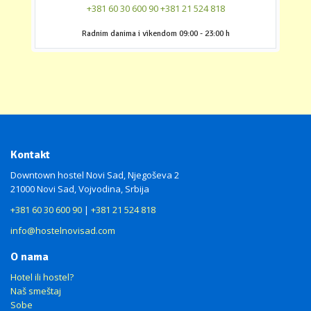
+381 60 30 600 90
+381 21 524 818
‎Radnim danima i vikendom 09:00 - 23:00 h
Kontakt
Downtown hostel Novi Sad, Njegoševa 2
21000 Novi Sad, Vojvodina, Srbija
+381 60 30 600 90
|
+381 21 524 818
info@hostelnovisad.com
O nama
Hotel ili hostel?
Naš smeštaj
Sobe