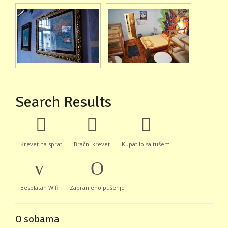
Search Results
Krevet na sprat
Bračni krevet
Kupatilo sa tušem
Besplatan Wifi
Zabranjeno pušenje
O sobama