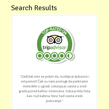
Search Results
"Zadržali smo se jedan da, osoblje je ljubazno i
od pomoći! Čak su nam pomogli da parkiramo
motocikle u zgradi. Lokacija je zaista u sred
grada pored kafića i restorana. Soba je bila čista
kao i tuš kabina. Novi Sad zaista vredi
putovanja."