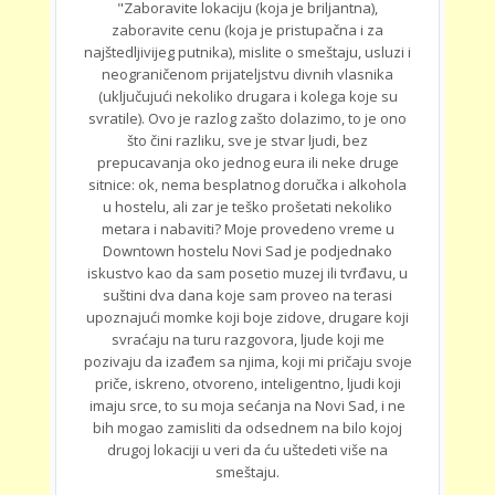
"Zaboravite lokaciju (koja je briljantna),
zaboravite cenu (koja je pristupačna i za
najštedljivijeg putnika), mislite o smeštaju, usluzi i
neograničenom prijateljstvu divnih vlasnika
(uključujući nekoliko drugara i kolega koje su
svratile). Ovo je razlog zašto dolazimo, to je ono
što čini razliku, sve je stvar ljudi, bez
prepucavanja oko jednog eura ili neke druge
sitnice: ok, nema besplatnog doručka i alkohola
u hostelu, ali zar je teško prošetati nekoliko
metara i nabaviti? Moje provedeno vreme u
Downtown hostelu Novi Sad je podjednako
iskustvo kao da sam posetio muzej ili tvrđavu, u
suštini dva dana koje sam proveo na terasi
upoznajući momke koji boje zidove, drugare koji
svraćaju na turu razgovora, ljude koji me
pozivaju da izađem sa njima, koji mi pričaju svoje
priče, iskreno, otvoreno, inteligentno, ljudi koji
imaju srce, to su moja sećanja na Novi Sad, i ne
bih mogao zamisliti da odsednem na bilo kojoj
drugoj lokaciji u veri da ću uštedeti više na
smeštaju.