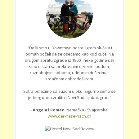
"Došli smo u Downtown hostel igrom slučaja i
odmah počeli da se osećamo kao kod kuće. Na
drugom spratu zgrade iz 1900 i neke godine ušli
smo u stan sa prekrasnim drvenim podom,
raznobojnim sobama, udobnim dušecima i
srdačnom dobrodošlicom.
Sutra odlazimo sa suzom u oku. Sigurno ćemo se
jednog dana vratiti u Novi Sad - ljubak grad."
-
Angela i Roman
, Nemačka - Švajcarska,
www.der-nase-nach.ch