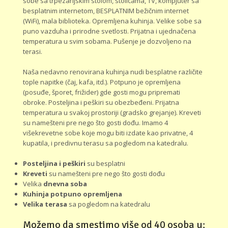
sobe sa trpezarijskim stolom, stolicama, TV, kompjuter sa
besplatnim internetom, BESPLATNIM bežičnim internet
(WiFi), mala biblioteka. Opremljena kuhinja. Velike sobe sa
puno vazduha i prirodne svetlosti. Prijatna i ujednačena
temperatura u svim sobama. Pušenje je dozvoljeno na
terasi.
Naša nedavno renovirana kuhinja nudi besplatne različite
tople napitke (čaj, kafa, itd.). Potpuno je opremljena
(posuđe, šporet, frižider) gde gosti mogu pripremati
obroke. Posteljina i peškiri su obezbeđeni. Prijatna
temperatura u svakoj prostoriji (gradsko grejanje). Kreveti
su namešteni pre nego što gosti dođu. Imamo 4
višekrevetne sobe koje mogu biti izdate kao privatne, 4
kupatila, i predivnu terasu sa pogledom na katedralu.
Posteljina i peškiri
su besplatni
Kreveti
su namešteni pre nego što gosti dođu
Velika
dnevna soba
Kuhinja potpuno opremljena
Velika terasa
sa pogledom na katedralu
Možemo da smestimo više od 40 osoba u: