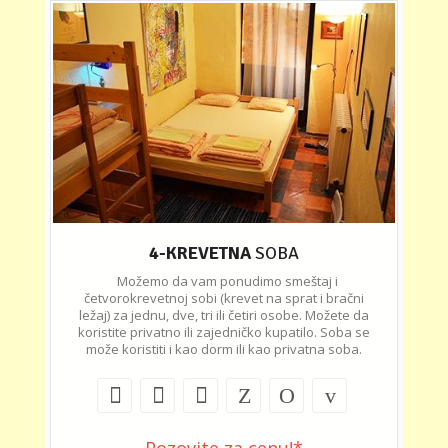
4-KREVETNA
SOBA
Možemo da vam ponudimo smeštaj i
četvorokrevetnoj sobi (krevet na sprat i bračni
ležaj) za jednu, dve, tri ili četiri osobe. Možete da
koristite privatno ili zajedničko kupatilo. Soba se
može koristiti i kao dorm ili kao privatna soba.
Pozovite za cenu!*