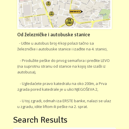
Od železničke i autobuske stanice
- Uđite u autobus broj 4 koji polazi tačno sa
železničke i autobuske stanice i izađite na 4. stanici,
- Produžite peške do prvog semafora i pređite LEVO
(na suprotnu stranu od stanice na kojoj ste izašli iz
autobusa),
- Ugledaćete pravo katedralu na oko 200m, a Prva
zgrada pored katedrale je u ulici NJEGOŠEVA 2,
- U toj zgradi, odmah iza ERSTE banke, nalazi se ulaz
u zgradu, idite liftom ili peške na 2. sprat.
Search Results