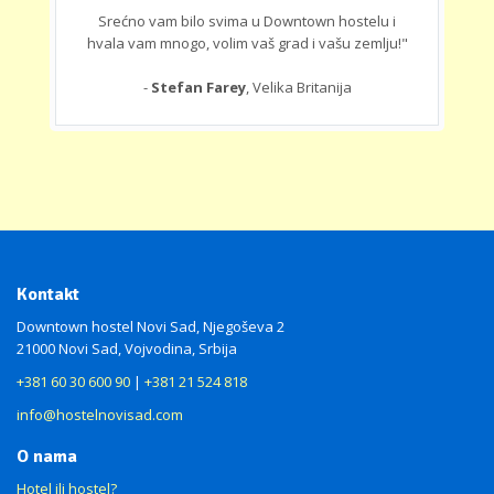
Srećno vam bilo svima u Downtown hostelu i
hvala vam mnogo, volim vaš grad i vašu zemlju!"
-
Stefan Farey
, Velika Britanija
Kontakt
Downtown hostel Novi Sad, Njegoševa 2
21000 Novi Sad, Vojvodina, Srbija
+381 60 30 600 90
|
+381 21 524 818
info@hostelnovisad.com
O nama
Hotel ili hostel?