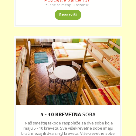
*Cene se menjaju sezonski.
Rezerviši
5 - 10 KREVETNA
SOBA
Naš smeštaj takođe raspolaže sa dve sobe koje
imaju 5 - 10 kreveta. Sve višekrevetne sobe imaju
bračni ležaj ili dva singl kreveta. Višekrevetne sobe