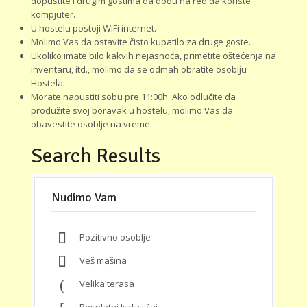
dopustite i drugim gostima da dođu na red da koriste
kompjuter.
U hostelu postoji WiFi internet.
Molimo Vas da ostavite čisto kupatilo za druge goste.
Ukoliko imate bilo kakvih nejasnoća, primetite oštećenja na
inventaru, itd., molimo da se odmah obratite osoblju
Hostela.
Morate napustiti sobu pre 11:00h. Ako odlučite da
produžite svoj boravak u hostelu, molimo Vas da
obavestite osoblje na vreme.
Search Results
Nudimo Vam
Pozitivno osoblje
Veš mašina
Velika terasa
Besplatni kafa i čaj