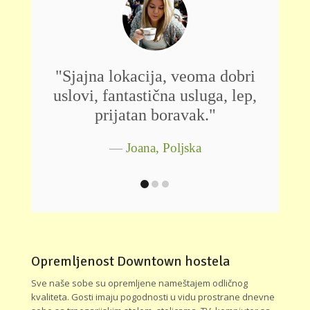
lokacija, veoma dobri
"Odličan! Fenomenal
ntastična usluga, lep,
sa izvrsnim i dru
jatan boravak."
osobljem! Perfektna
za istraživanje celo
Joana, Poljska
Nils Lange, Ne
Opremljenost Downtown hostela
Sve naše sobe su opremljene nameštajem odličnog
kvaliteta. Gosti imaju pogodnosti u vidu prostrane dnevne