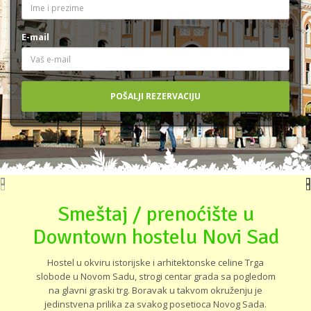
E-mail
Smeštaj / prenoćište u
Downtown hostelu Novi Sad
Hostel u okviru istorijske i arhitektonske celine Trga
slobode u Novom Sadu, strogi centar grada sa pogledom
na glavni graski trg. Boravak u takvom okruženju je
jedinstvena prilika za svakog posetioca Novog Sada.