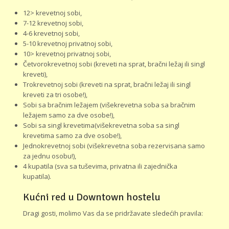
12> krevetnoj sobi,
7-12 krevetnoj sobi,
4-6 krevetnoj sobi,
5-10 krevetnoj privatnoj sobi,
10> krevetnoj privatnoj sobi,
Četvorokrevetnoj sobi (kreveti na sprat, bračni ležaj ili singl
kreveti),
Trokrevetnoj sobi (kreveti na sprat, bračni ležaj ili singl
kreveti za tri osobe!),
Sobi sa bračnim ležajem (višekrevetna soba sa bračnim
ležajem samo za dve osobe!),
Sobi sa singl krevetima(višekrevetna soba sa singl
krevetima samo za dve osobe!),
Jednokrevetnoj sobi (višekrevetna soba rezervisana samo
za jednu osobu!),
4 kupatila (sva sa tuševima, privatna ili zajednička
kupatila).
Kućni red u Downtown hostelu
Dragi gosti, molimo Vas da se pridržavate sledećih pravila: