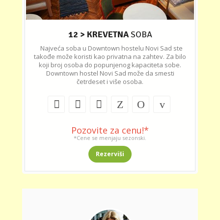
12 > KREVETNA
SOBA
Najveća soba u Downtown hostelu Novi Sad ste
takođe može koristi kao privatna na zahtev. Za bilo
koji broj osoba do popunjenog kapaciteta sobe.
Downtown hostel Novi Sad može da smesti
četrdeset i više osoba.
Pozovite za cenu!*
*Cene se menjaju sezonski.
Rezerviši