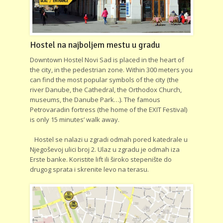
Hostel na najboljem mestu u gradu
Downtown Hostel Novi Sad is placed in the heart of
the city, in the pedestrian zone. Within 300 meters you
can find the most popular symbols of the city (the
river Danube, the Cathedral, the Orthodox Church,
museums, the Danube Park…). The famous
Petrovaradin fortress (the home of the EXIT Festival)
is only 15 minutes’ walk away.
Hostel se nalazi u zgradi odmah pored katedrale u
Njegoševoj ulici broj 2. Ulaz u zgradu je odmah iza
Erste banke. Koristite lift ili široko stepenište do
drugog sprata i skrenite levo na terasu.