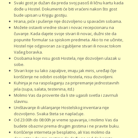
Svaki gost je dužan da preda svoj pasoš ili ličnu kartu kada
dođe u Hostel. Dokumenti će biti vraćeni nakon što gost
bude upisan u Knjigu gostiju.
Hrana, piće i pušenje nije dozvoljeno u spavaćim sobama.
Možete ostaviti vredne stvari i novac recepcionaru na
čuvanje. Kada dajete svoje stvari ili novac, dužni ste da
popunite formular sa spiskom predmeta. Ako to ne učinite,
Hostel nije odgovoran za izgubljene stvari ili novac tokom
Vašeg boravka.
Osobama koje nisu gosti Hostela, nije dozvoljen ulazak u
sobe.
Stvari koje su lako zapaljive, imaju jak miris, uređaji čije
korišćenje ne odobri osoblje Hostela, nisu dozvoljeni.
Kuhinja je na raspolaganju za pripremanje jednostavnih
jela (supa, salata, testenina, itd.)
Molimo Vas da proverite da li ste ugasili svetla i zavrnuli
slavinu.
Uništavanje ili uklanjanje Hostelskog inventara nije
dozvoljeno. Svaka šteta se naplaćuje.
Od 23:00h do 08:00h je vreme spavanja, i molimo Vas da
budete obazrivi prema drugim gostima i ne pravite buku.
Korišćenje interneta je besplatno, ali Vas molimo da